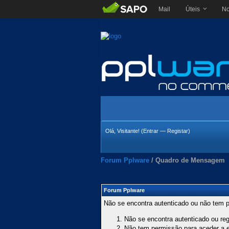
Mail
Úteis
No
Olá, Visitante! (
Entrar
—
Registar
)
Forum Pplware
/
Quadro de Mensagem
Forum Pplware
Não se encontra autenticado ou não tem p
Não se encontra autenticado ou regi
Não tem permissão para aceder a es