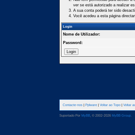
ver se está autorizado a realizar e
A sua conta poderá ter sido desact
Você acedeu a esta página directa
Login
Nome de Utilizador:
Password:
Contacte-nos
|
Pplware
|
Voltar ao Topo
|
Voltar 
Suportado Por
MyBB
, © 2002-2026
MyBB Group
.