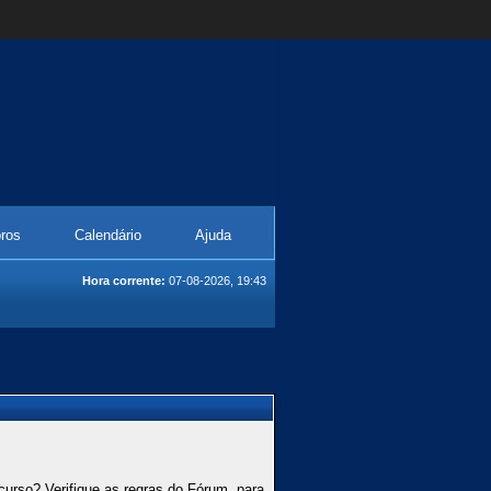
ros
Calendário
Ajuda
Hora corrente:
07-08-2026, 19:43
curso? Verifique as regras do Fórum, para