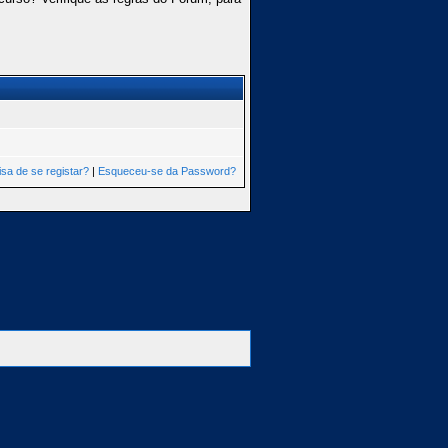
isa de se registar?
|
Esqueceu-se da Password?