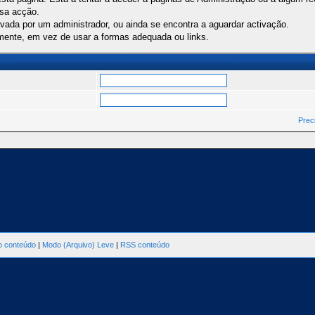
ssa acção.
ivada por um administrador, ou ainda se encontra a aguardar activação.
mente, em vez de usar a formas adequada ou links.
Prec
ao conteúdo
|
Modo (Arquivo) Leve
|
RSS conteúdo