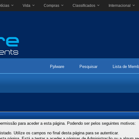
tícias
Vida
Compras
Classificados
Internacional
Pplware
Pesquisar
Lista de Memb
ermissão para aceder a esta página. Podendo ser pelos seguintes motivos:
stado. Utilize os campos no final desta página para se autenticar.
ta página. Está a tentar a aceder a páginas de Administração ou a algum re