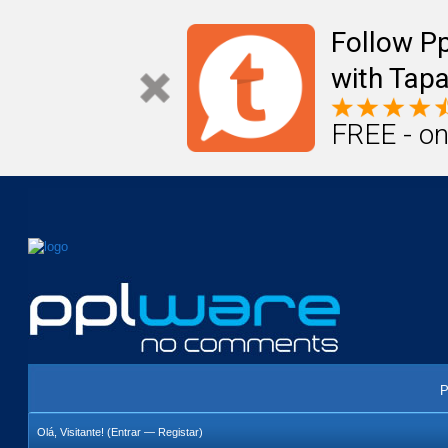
Mail
Úteis
Notícias
Vida
Compr
Follow P
with Tapa
FREE - on
P
Olá, Visitante! (
Entrar
—
Registar
)