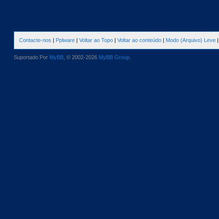
Contacte-nos
|
Pplware
|
Voltar ao Topo
|
Voltar ao conteúdo
|
Modo (Arquivo) Leve
Suportado Por
MyBB
, © 2002-2026
MyBB Group
.