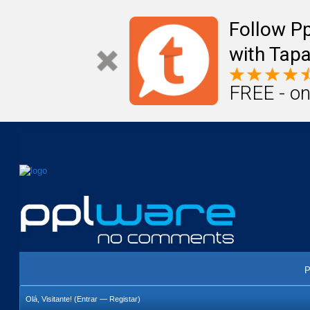
Mail
Úteis
Notícias
Vida
Compr
Follow P
with Tapa
FREE - on
P
Olá, Visitante! (
Entrar
—
Registar
)