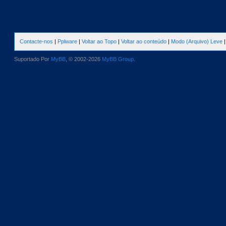
Contacte-nos
|
Pplware
|
Voltar ao Topo
|
Voltar ao conteúdo
|
Modo (Arquivo) Leve
Suportado Por
MyBB
, © 2002-2026
MyBB Group
.