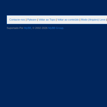
Contacte-nos
|
Pplware
|
Voltar ao Topo
|
Voltar ao conteúdo
|
Modo (Arquivo) Leve
Suportado Por
MyBB
, © 2002-2026
MyBB Group
.