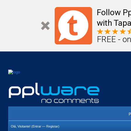
Mail
Úteis
Notícias
Vida
Compr
Follow P
with Tapa
FREE - on
P
Olá, Visitante! (
Entrar
—
Registar
)