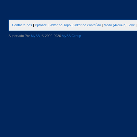
Contacte-nos
|
Pplware
|
Voltar ao Topo
|
Voltar ao conteúdo
|
Modo (Arquivo) Leve
Suportado Por
MyBB
, © 2002-2026
MyBB Group
.