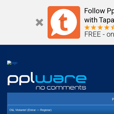
Mail
Úteis
Notícias
Vida
Compr
Follow P
with Tapa
FREE - on
P
Olá, Visitante! (
Entrar
—
Registar
)