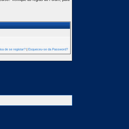
isa de se registar?
|
Esqueceu-se da Password?