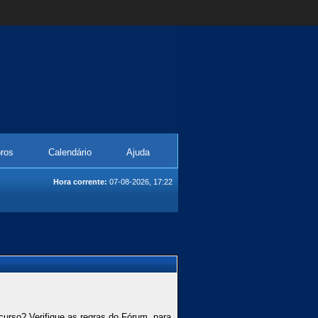
ros
Calendário
Ajuda
Hora corrente:
07-08-2026, 17:22
curso? Verifique as regras do Fórum, para