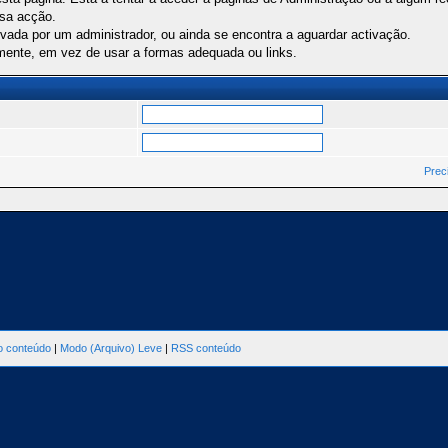
ssa acção.
ivada por um administrador, ou ainda se encontra a aguardar activação.
mente, em vez de usar a formas adequada ou links.
Prec
ao conteúdo
|
Modo (Arquivo) Leve
|
RSS conteúdo