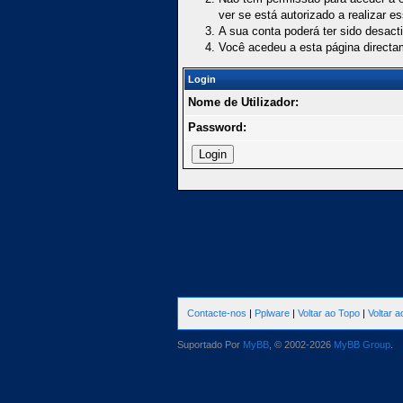
ver se está autorizado a realizar e
A sua conta poderá ter sido desact
Você acedeu a esta página directa
Login
Nome de Utilizador:
Password:
Contacte-nos
|
Pplware
|
Voltar ao Topo
|
Voltar 
Suportado Por
MyBB
, © 2002-2026
MyBB Group
.