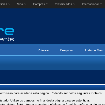
tícias
Vida
Compras
Classificados
Internacional
Pplware
Pesquisar
Lista de Memb
ermissão para aceder a esta página. Podendo ser pelos seguintes motivos:
stado. Utilize os campos no final desta página para se autenticar.
ta página. Está a tentar a aceder a páginas de Administração ou a algum re