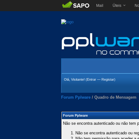
Mail
Úteis
No
Olá, Visitante! (
Entrar
—
Registar
)
Forum Pplware
/
Quadro de Mensagem
Forum Pplware
Não se encontra autenticado ou não tem p
Não se encontra autenticado ou regi
Não tem permissão para aceder a es