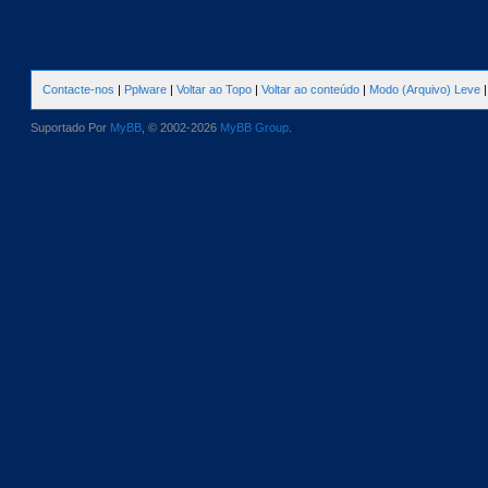
Contacte-nos
|
Pplware
|
Voltar ao Topo
|
Voltar ao conteúdo
|
Modo (Arquivo) Leve
Suportado Por
MyBB
, © 2002-2026
MyBB Group
.