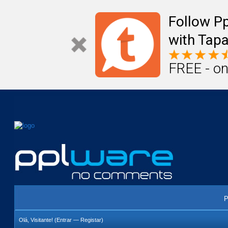
Mail
Úteis
Notícias
Vida
Compr
Follow P
with Tapa
FREE - on
P
Olá, Visitante! (
Entrar
—
Registar
)