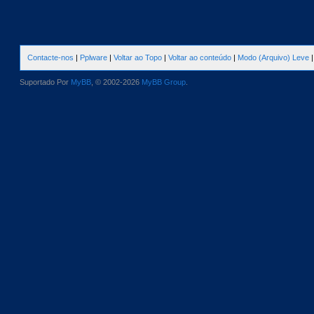
Contacte-nos
|
Pplware
|
Voltar ao Topo
|
Voltar ao conteúdo
|
Modo (Arquivo) Leve
Suportado Por
MyBB
, © 2002-2026
MyBB Group
.