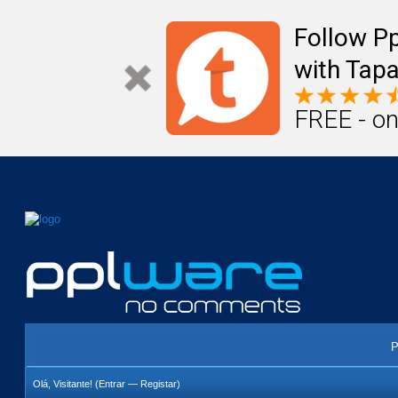
Mail
Úteis
Notícias
Vida
Compr
Follow P
with Tapa
FREE - on
P
Olá, Visitante! (
Entrar
—
Registar
)