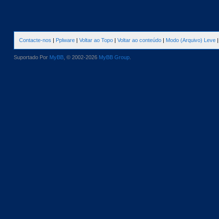
Contacte-nos
|
Pplware
|
Voltar ao Topo
|
Voltar ao conteúdo
|
Modo (Arquivo) Leve
Suportado Por
MyBB
, © 2002-2026
MyBB Group
.