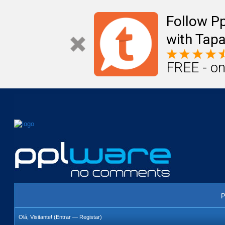
Mail
Úteis
Notícias
Vida
Compr
Follow P
with Tapa
FREE - on
P
Olá, Visitante! (
Entrar
—
Registar
)