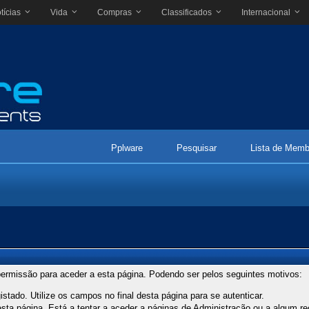
tícias
Vida
Compras
Classificados
Internacional
Pplware
Pesquisar
Lista de Memb
ermissão para aceder a esta página. Podendo ser pelos seguintes motivos:
stado. Utilize os campos no final desta página para se autenticar.
ta página. Está a tentar a aceder a páginas de Administração ou a algum re