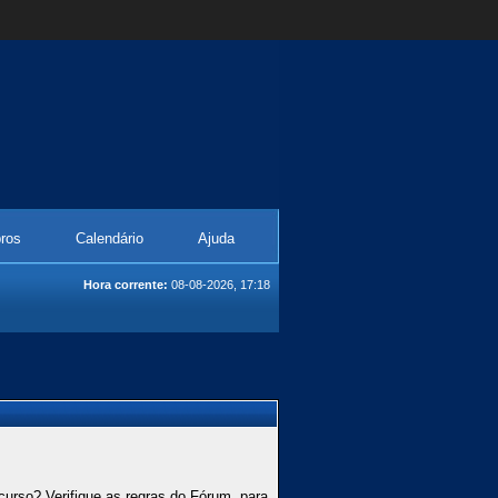
ros
Calendário
Ajuda
Hora corrente:
08-08-2026, 17:18
curso? Verifique as regras do Fórum, para