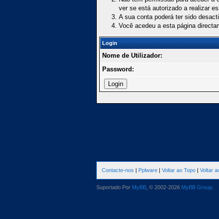
ver se está autorizado a realizar e
A sua conta poderá ter sido desact
Você acedeu a esta página directa
Login
Nome de Utilizador:
Password:
Contacte-nos
|
Pplware
|
Voltar ao Topo
|
Voltar 
Suportado Por
MyBB
, © 2002-2026
MyBB Group
.