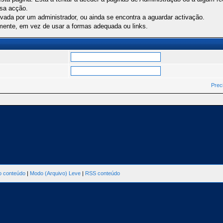
ssa acção.
ivada por um administrador, ou ainda se encontra a aguardar activação.
mente, em vez de usar a formas adequada ou links.
Prec
ao conteúdo
|
Modo (Arquivo) Leve
|
RSS conteúdo