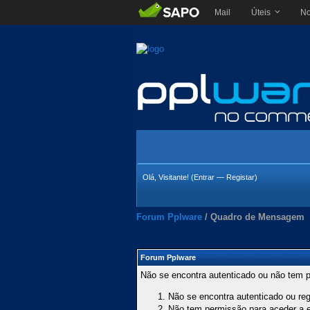
Mail
Úteis
No
Olá, Visitante! (
Entrar
—
Registar
)
Forum Pplware
/
Quadro de Mensagem
Forum Pplware
Não se encontra autenticado ou não tem p
Não se encontra autenticado ou regi
Não tem permissão para aceder a es