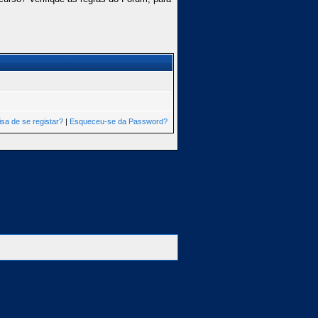
isa de se registar?
|
Esqueceu-se da Password?