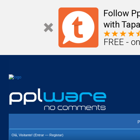
Mail
Úteis
Notícias
Vida
Compr
Follow P
with Tapa
FREE - on
P
Olá, Visitante! (
Entrar
—
Registar
)