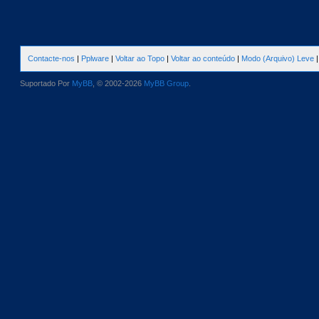
Contacte-nos
|
Pplware
|
Voltar ao Topo
|
Voltar ao conteúdo
|
Modo (Arquivo) Leve
Suportado Por
MyBB
, © 2002-2026
MyBB Group
.