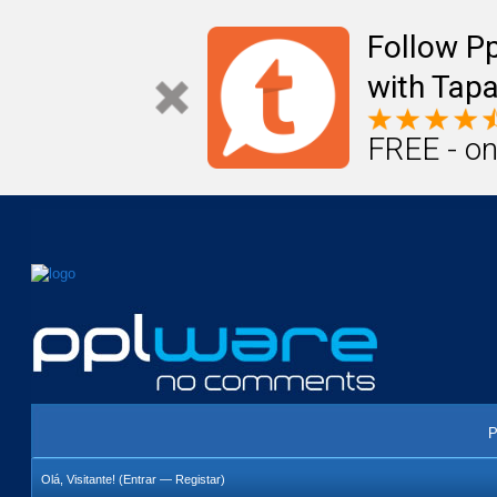
Mail
Úteis
Notícias
Vida
Compr
Follow P
with Tapa
FREE - on
P
Olá, Visitante! (
Entrar
—
Registar
)