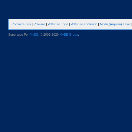
Contacte-nos
|
Pplware
|
Voltar ao Topo
|
Voltar ao conteúdo
|
Modo (Arquivo) Leve
Suportado Por
MyBB
, © 2002-2026
MyBB Group
.