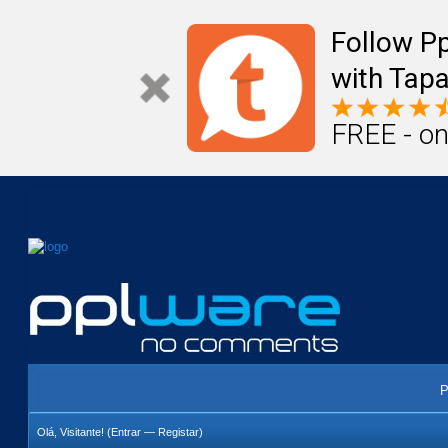
Mail
Úteis
Notícias
Vida
Compr
Follow P
with Tapa
FREE - on
P
Olá, Visitante! (
Entrar
—
Registar
)