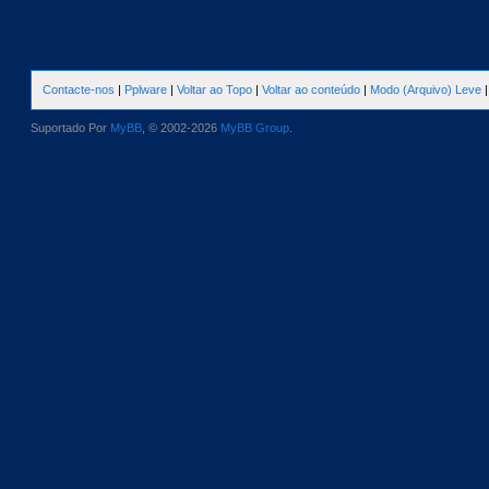
Contacte-nos
|
Pplware
|
Voltar ao Topo
|
Voltar ao conteúdo
|
Modo (Arquivo) Leve
Suportado Por
MyBB
, © 2002-2026
MyBB Group
.