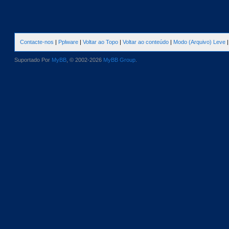
Contacte-nos
|
Pplware
|
Voltar ao Topo
|
Voltar ao conteúdo
|
Modo (Arquivo) Leve
Suportado Por
MyBB
, © 2002-2026
MyBB Group
.