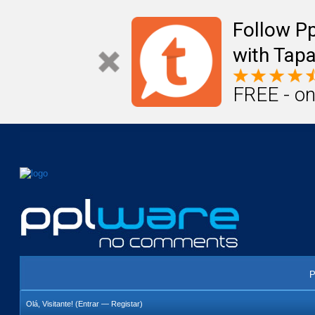
Mail
Úteis
Notícias
Vida
Compr
Follow P
with Tapa
FREE - on
P
Olá, Visitante! (
Entrar
—
Registar
)