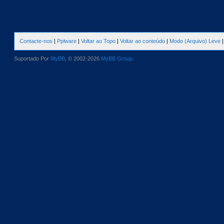
Contacte-nos
|
Pplware
|
Voltar ao Topo
|
Voltar ao conteúdo
|
Modo (Arquivo) Leve
Suportado Por
MyBB
, © 2002-2026
MyBB Group
.