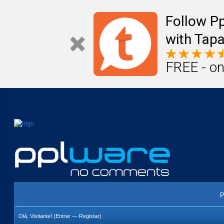
Mail
Úteis
Notícias
Vida
Compr
Follow P
with Tapa
FREE - on
P
Olá, Visitante! (
Entrar
—
Registar
)