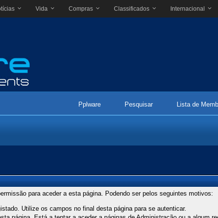
tícias
Vida
Compras
Classificados
Internacional
Pplware
Pesquisar
Lista de Memb
ermissão para aceder a esta página. Podendo ser pelos seguintes motivos:
stado. Utilize os campos no final desta página para se autenticar.
ta página. Está a tentar a aceder a páginas de Administração ou a algum re