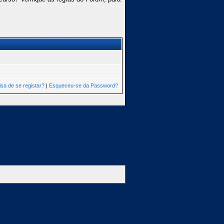
isa de se registar?
|
Esqueceu-se da Password?