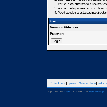
ver se está autorizado a realizar e
A sua conta poderá ter sido desact
Você acedeu a esta página directa
Login
Nome de Utilizador:
Password:
Contacte-nos
|
Pplware
|
Voltar ao Topo
|
Voltar 
Suportado Por
MyBB
, © 2002-2026
MyBB Group
.