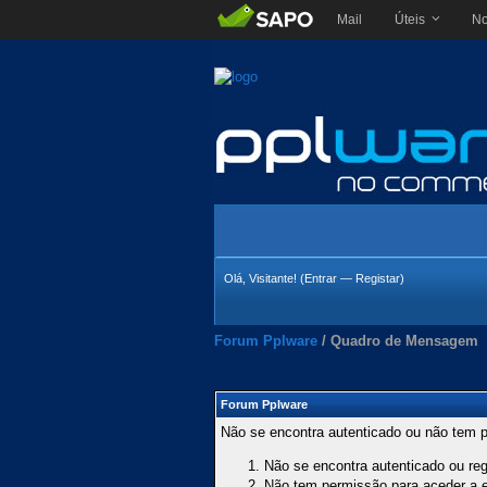
Mail
Úteis
No
Olá, Visitante! (
Entrar
—
Registar
)
Forum Pplware
/
Quadro de Mensagem
Forum Pplware
Não se encontra autenticado ou não tem p
Não se encontra autenticado ou regi
Não tem permissão para aceder a es