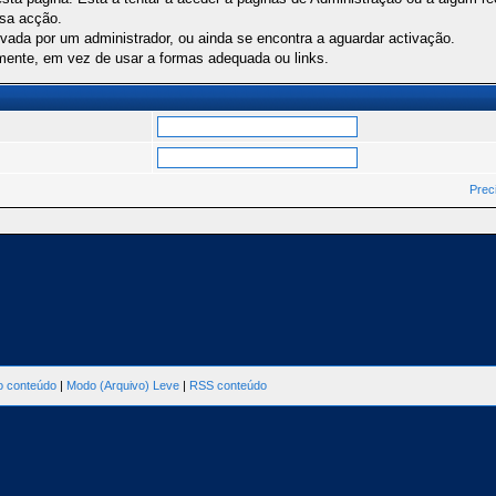
ssa acção.
ivada por um administrador, ou ainda se encontra a aguardar activação.
mente, em vez de usar a formas adequada ou links.
Prec
ao conteúdo
|
Modo (Arquivo) Leve
|
RSS conteúdo