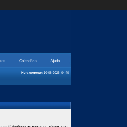
ros
Calendário
Ajuda
Hora corrente:
10-08-2026, 04:40
curso? Verifique as regras do Fórum, para