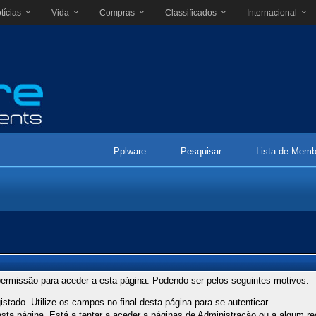
tícias
Vida
Compras
Classificados
Internacional
Pplware
Pesquisar
Lista de Memb
ermissão para aceder a esta página. Podendo ser pelos seguintes motivos:
stado. Utilize os campos no final desta página para se autenticar.
ta página. Está a tentar a aceder a páginas de Administração ou a algum re