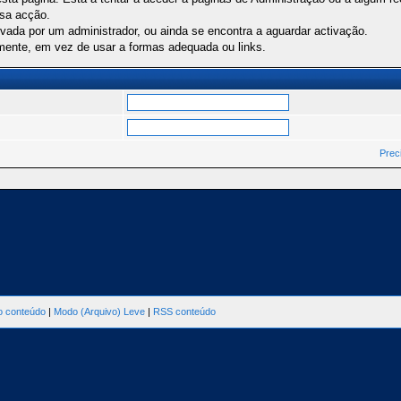
ssa acção.
ivada por um administrador, ou ainda se encontra a aguardar activação.
mente, em vez de usar a formas adequada ou links.
Prec
ao conteúdo
|
Modo (Arquivo) Leve
|
RSS conteúdo