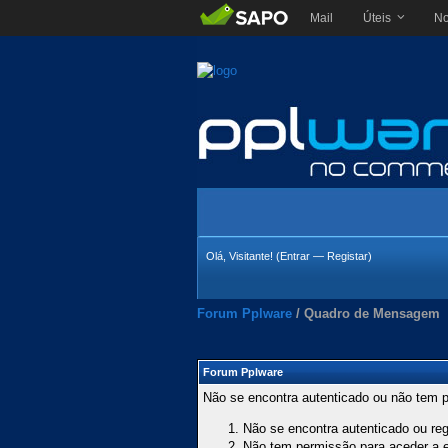
Mail
Úteis
No
Olá, Visitante! (
Entrar
—
Registar
)
Forum Pplware
/
Quadro de Mensagem
Forum Pplware
Não se encontra autenticado ou não tem p
Não se encontra autenticado ou regi
Não tem permissão para aceder a es