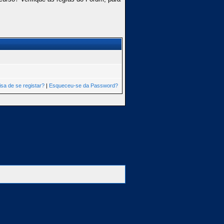
isa de se registar?
|
Esqueceu-se da Password?