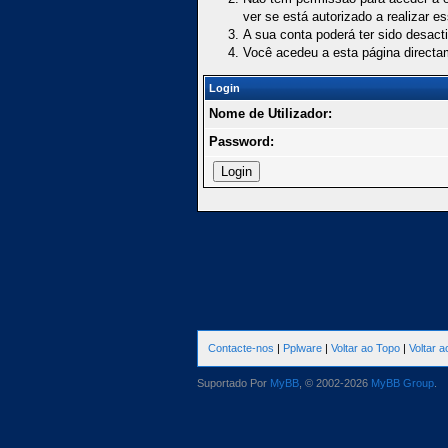
ver se está autorizado a realizar e
A sua conta poderá ter sido desact
Você acedeu a esta página directa
Login
Nome de Utilizador:
Password:
Contacte-nos
|
Pplware
|
Voltar ao Topo
|
Voltar 
Suportado Por
MyBB
, © 2002-2026
MyBB Group
.