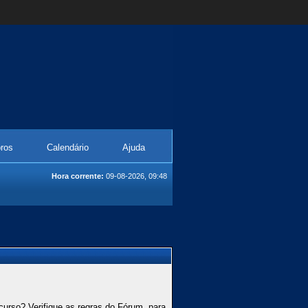
ros
Calendário
Ajuda
Hora corrente:
09-08-2026, 09:48
curso? Verifique as regras do Fórum, para