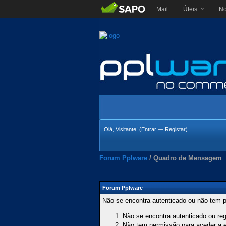
Mail
Úteis
No
Olá, Visitante! (
Entrar
—
Registar
)
Forum Pplware
/
Quadro de Mensagem
Forum Pplware
Não se encontra autenticado ou não tem p
Não se encontra autenticado ou regi
Não tem permissão para aceder a es