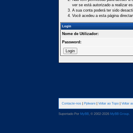
ver se está autorizado a realizar e
A sua conta poderá ter sido desact
Você acedeu a esta página directa
Login
Nome de Utilizador:
Password:
Contacte-nos
|
Pplware
|
Voltar ao Topo
|
Voltar 
Suportado Por
MyBB
, © 2002-2026
MyBB Group
.