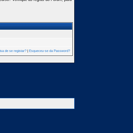
isa de se registar?
|
Esqueceu-se da Password?