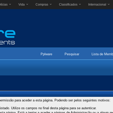
tícias
Vida
Compras
Classificados
Internacional
Pplware
Pesquisar
Lista de Memb
ermissão para aceder a esta página. Podendo ser pelos seguintes motivos:
stado. Utilize os campos no final desta página para se autenticar.
ta página. Está a tentar a aceder a páginas de Administração ou a algum re