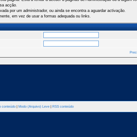
ssa acção.
ivada por um administrador, ou ainda se encontra a aguardar activação.
mente, em vez de usar a formas adequada ou links.
Prec
ao conteúdo
|
Modo (Arquivo) Leve
|
RSS conteúdo