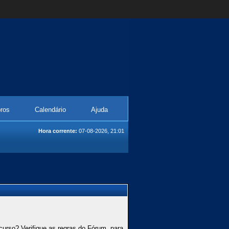
ros
Calendário
Ajuda
Hora corrente:
07-08-2026, 21:01
curso? Verifique as regras do Fórum, para