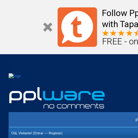
Mail
Úteis
Notícias
Vida
Compr
Follow P
with Tapa
FREE - on
P
Olá, Visitante! (
Entrar
—
Registar
)