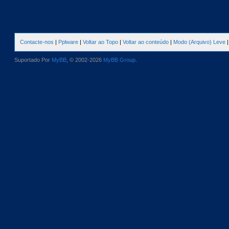
Contacte-nos
|
Pplware
|
Voltar ao Topo
|
Voltar ao conteúdo
|
Modo (Arquivo) Leve
Suportado Por
MyBB
, © 2002-2026
MyBB Group
.