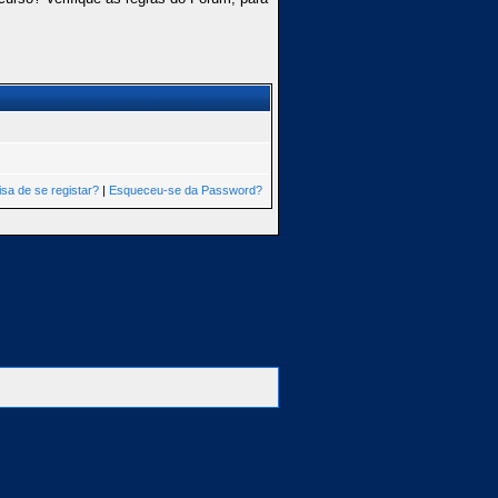
isa de se registar?
|
Esqueceu-se da Password?