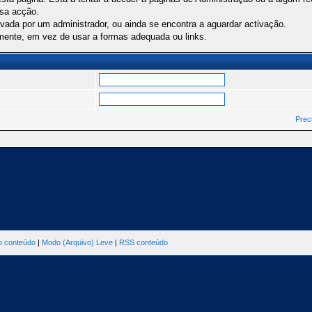
ssa acção.
ivada por um administrador, ou ainda se encontra a aguardar activação.
mente, em vez de usar a formas adequada ou links.
Prec
ao conteúdo
|
Modo (Arquivo) Leve
|
RSS conteúdo