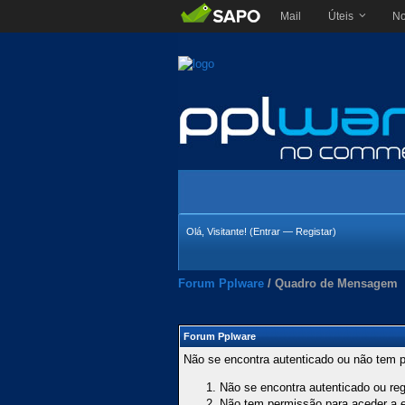
Mail
Úteis
No
Olá, Visitante! (
Entrar
—
Registar
)
Forum Pplware
/
Quadro de Mensagem
Forum Pplware
Não se encontra autenticado ou não tem p
Não se encontra autenticado ou regi
Não tem permissão para aceder a es