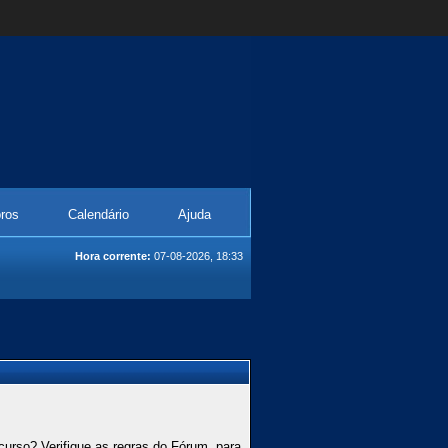
ros
Calendário
Ajuda
Hora corrente:
07-08-2026, 18:33
curso? Verifique as regras do Fórum, para