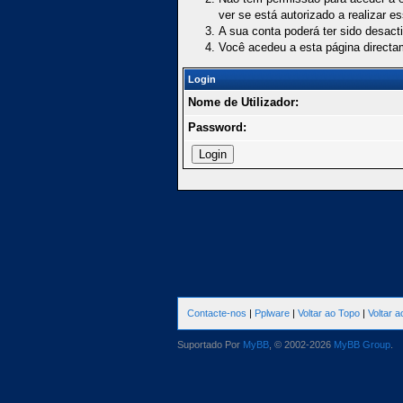
ver se está autorizado a realizar e
A sua conta poderá ter sido desact
Você acedeu a esta página directa
Login
Nome de Utilizador:
Password:
Contacte-nos
|
Pplware
|
Voltar ao Topo
|
Voltar 
Suportado Por
MyBB
, © 2002-2026
MyBB Group
.