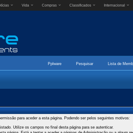
tícias
Vida
Compras
Classificados
Internacional
Pplware
Pesquisar
Lista de Memb
ermissão para aceder a esta página. Podendo ser pelos seguintes motivos:
stado. Utilize os campos no final desta página para se autenticar.
ta página. Está a tentar a aceder a páginas de Administração ou a algum re