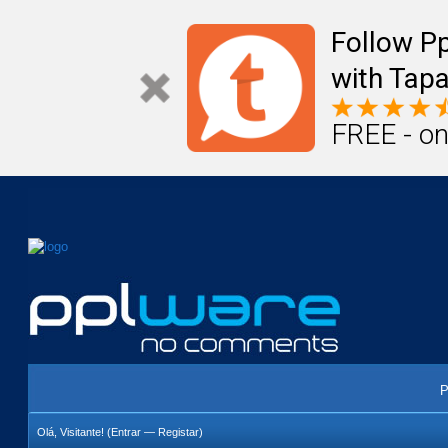
Mail
Úteis
Notícias
Vida
Compr
Follow P
with Tapa
FREE - on
P
Olá, Visitante! (
Entrar
—
Registar
)