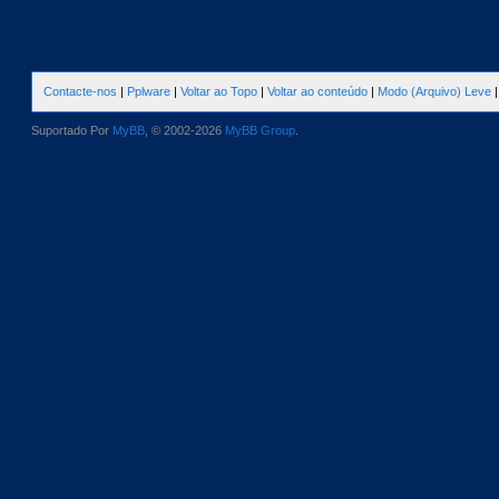
Contacte-nos
|
Pplware
|
Voltar ao Topo
|
Voltar ao conteúdo
|
Modo (Arquivo) Leve
Suportado Por
MyBB
, © 2002-2026
MyBB Group
.