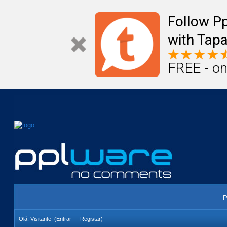
Mail
Úteis
Notícias
Vida
Compr
Follow P
with Tapa
FREE - on
P
Olá, Visitante! (
Entrar
—
Registar
)