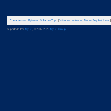
Contacte-nos
|
Pplware
|
Voltar ao Topo
|
Voltar ao conteúdo
|
Modo (Arquivo) Leve
Suportado Por
MyBB
, © 2002-2026
MyBB Group
.