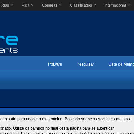
tícias
Vida
Compras
Classificados
Internacional
Pplware
Pesquisar
Lista de Memb
ermissão para aceder a esta página. Podendo ser pelos seguintes motivos:
stado. Utilize os campos no final desta página para se autenticar.
ta página. Está a tentar a aceder a páginas de Administração ou a algum re