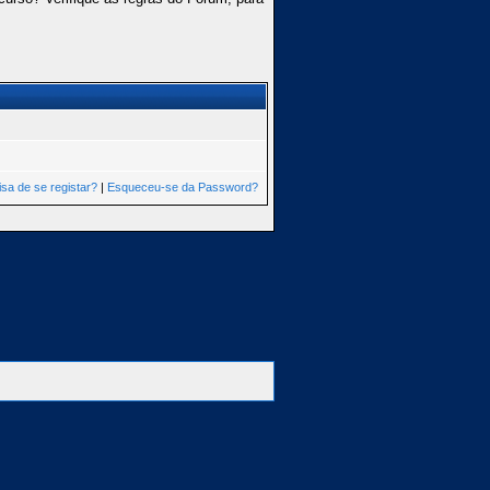
isa de se registar?
|
Esqueceu-se da Password?