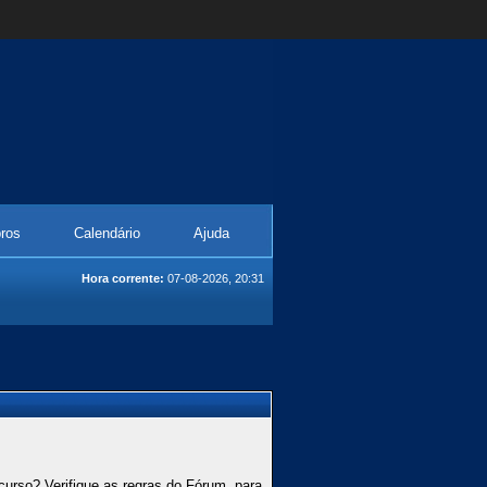
ros
Calendário
Ajuda
Hora corrente:
07-08-2026, 20:31
curso? Verifique as regras do Fórum, para