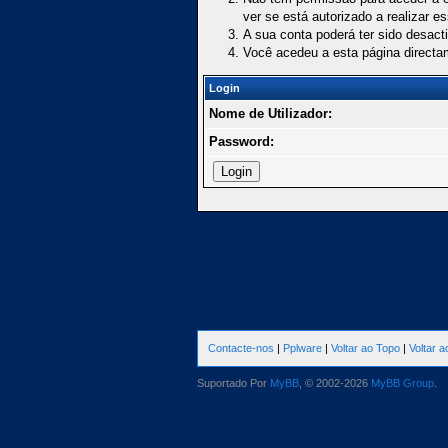
ver se está autorizado a realizar e
A sua conta poderá ter sido desact
Você acedeu a esta página directa
Login
Nome de Utilizador:
Password:
Contacte-nos
|
Pplware
|
Voltar ao Topo
|
Voltar 
Suportado Por
MyBB
, © 2002-2026
MyBB Group
.