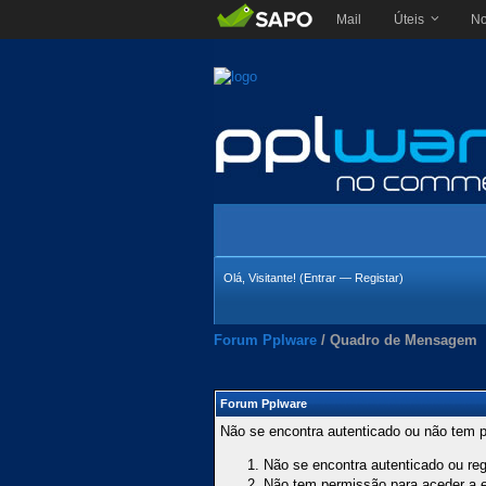
Mail
Úteis
No
Olá, Visitante! (
Entrar
—
Registar
)
Forum Pplware
/
Quadro de Mensagem
Forum Pplware
Não se encontra autenticado ou não tem p
Não se encontra autenticado ou regi
Não tem permissão para aceder a es