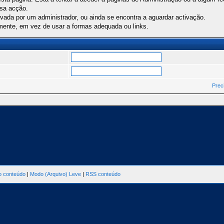
ssa acção.
ivada por um administrador, ou ainda se encontra a aguardar activação.
mente, em vez de usar a formas adequada ou links.
Prec
ao conteúdo
|
Modo (Arquivo) Leve
|
RSS conteúdo