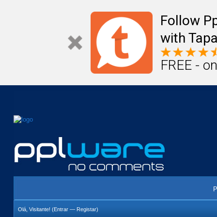
Mail
Úteis
Notícias
Vida
Compr
Follow P
with Tapa
FREE - on
P
Olá, Visitante! (
Entrar
—
Registar
)