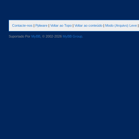
Contacte-nos
|
Pplware
|
Voltar ao Topo
|
Voltar ao conteúdo
|
Modo (Arquivo) Leve
Suportado Por
MyBB
, © 2002-2026
MyBB Group
.