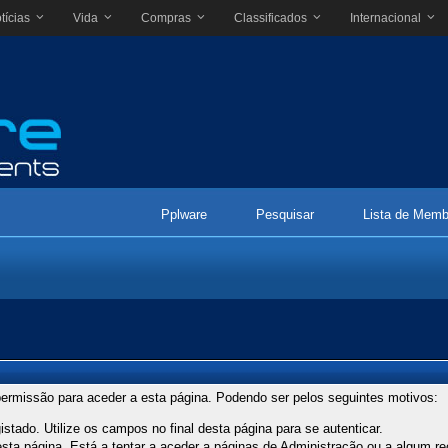
tícias
Vida
Compras
Classificados
Internacional
Pplware
Pesquisar
Lista de Memb
ermissão para aceder a esta página. Podendo ser pelos seguintes motivos:
stado. Utilize os campos no final desta página para se autenticar.
ta página. Está a tentar a aceder a páginas de Administração ou a algum re