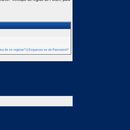
isa de se registar?
|
Esqueceu-se da Password?