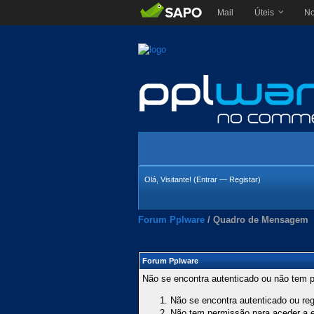
Mail
Úteis
No
Olá, Visitante! (
Entrar
—
Registar
)
Forum Pplware
/
Quadro de Mensagem
Forum Pplware
Não se encontra autenticado ou não tem p
Não se encontra autenticado ou regi
Não tem permissão para aceder a es