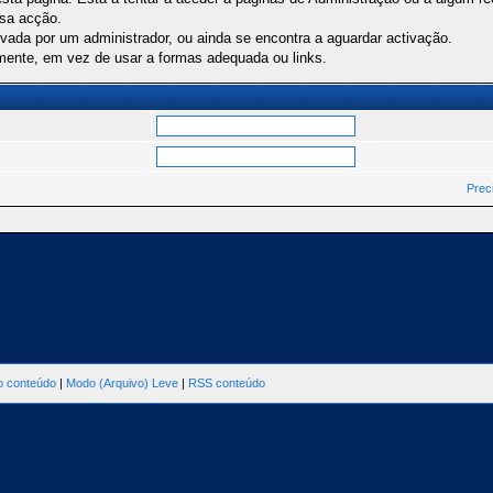
ssa acção.
ivada por um administrador, ou ainda se encontra a aguardar activação.
mente, em vez de usar a formas adequada ou links.
Prec
ao conteúdo
|
Modo (Arquivo) Leve
|
RSS conteúdo