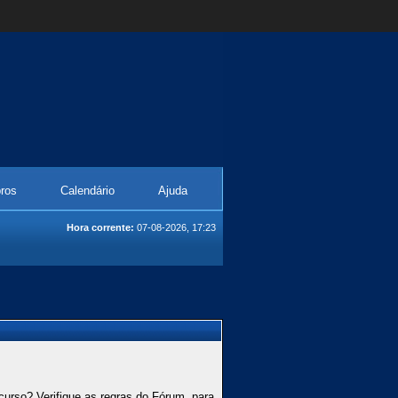
ros
Calendário
Ajuda
Hora corrente:
07-08-2026, 17:23
curso? Verifique as regras do Fórum, para