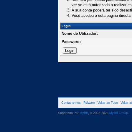
ver se está autorizado a realizar e
A sua conta poderá ter sido desact
Você acedeu a esta página directa
Login
Nome de Utilizador:
Password:
Contacte-nos
|
Pplware
|
Voltar ao Topo
|
Voltar 
Suportado Por
MyBB
, © 2002-2026
MyBB Group
.