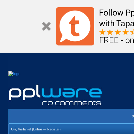
Mail
Úteis
Notícias
Vida
Compr
Follow P
with Tapa
FREE - on
P
Olá, Visitante! (
Entrar
—
Registar
)