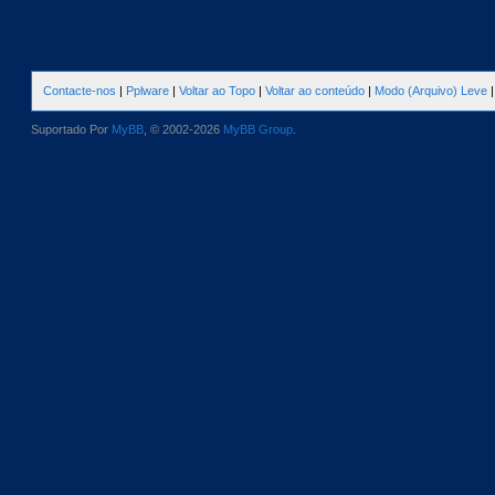
Contacte-nos
|
Pplware
|
Voltar ao Topo
|
Voltar ao conteúdo
|
Modo (Arquivo) Leve
Suportado Por
MyBB
, © 2002-2026
MyBB Group
.