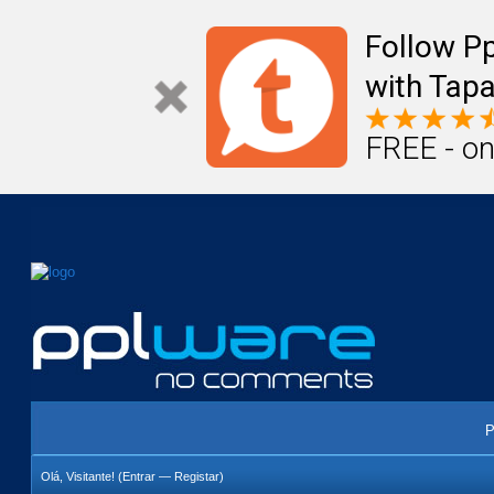
Mail
Úteis
Notícias
Vida
Compr
Follow P
with Tapa
FREE - on
P
Olá, Visitante! (
Entrar
—
Registar
)