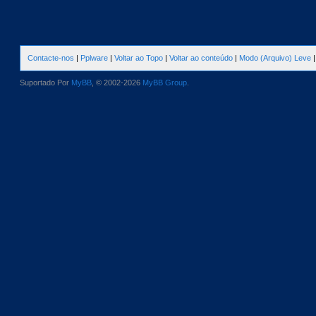
Contacte-nos
|
Pplware
|
Voltar ao Topo
|
Voltar ao conteúdo
|
Modo (Arquivo) Leve
Suportado Por
MyBB
, © 2002-2026
MyBB Group
.