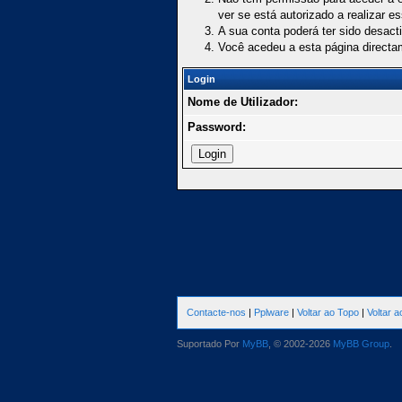
ver se está autorizado a realizar e
A sua conta poderá ter sido desact
Você acedeu a esta página directa
Login
Nome de Utilizador:
Password:
Contacte-nos
|
Pplware
|
Voltar ao Topo
|
Voltar 
Suportado Por
MyBB
, © 2002-2026
MyBB Group
.