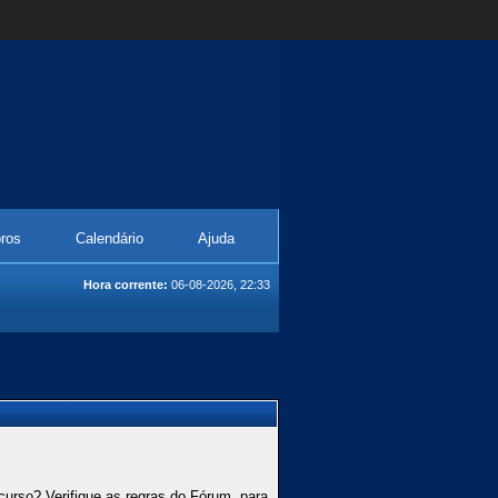
ros
Calendário
Ajuda
Hora corrente:
06-08-2026, 22:33
curso? Verifique as regras do Fórum, para