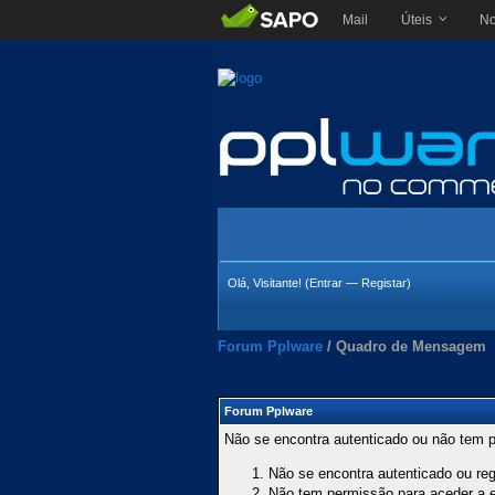
Mail
Úteis
No
Olá, Visitante! (
Entrar
—
Registar
)
Forum Pplware
/
Quadro de Mensagem
Forum Pplware
Não se encontra autenticado ou não tem p
Não se encontra autenticado ou regi
Não tem permissão para aceder a es