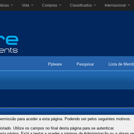
tícias
Vida
Compras
Classificados
Internacional
Pplware
Pesquisar
Lista de Memb
ermissão para aceder a esta página. Podendo ser pelos seguintes motivos:
stado. Utilize os campos no final desta página para se autenticar.
ta página. Está a tentar a aceder a páginas de Administração ou a algum re