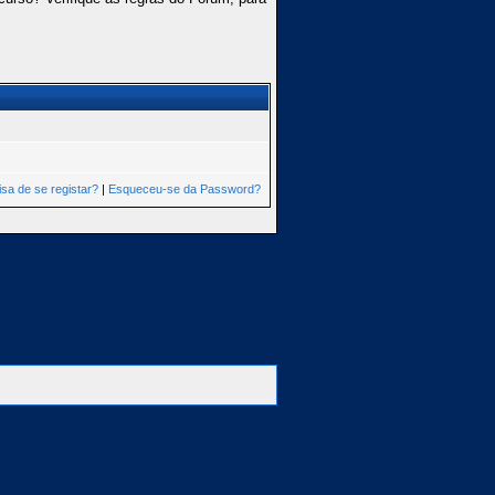
isa de se registar?
|
Esqueceu-se da Password?