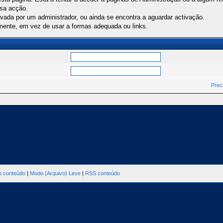
ssa acção.
ivada por um administrador, ou ainda se encontra a aguardar activação.
mente, em vez de usar a formas adequada ou links.
Prec
ao conteúdo
|
Modo (Arquivo) Leve
|
RSS conteúdo