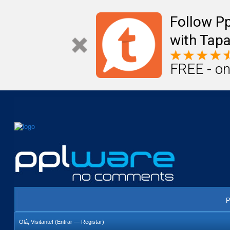
Mail
Úteis
Notícias
Vida
Compr
Follow P
with Tapa
FREE - on
P
Olá, Visitante! (
Entrar
—
Registar
)