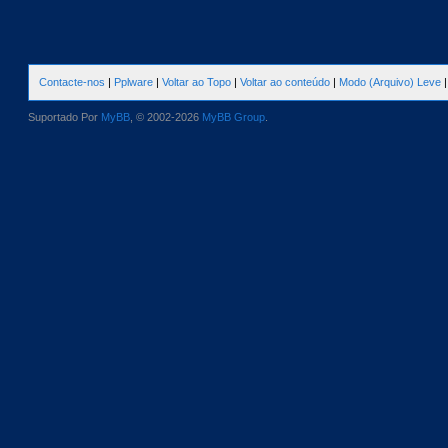
Contacte-nos
|
Pplware
|
Voltar ao Topo
|
Voltar ao conteúdo
|
Modo (Arquivo) Leve
Suportado Por
MyBB
, © 2002-2026
MyBB Group
.