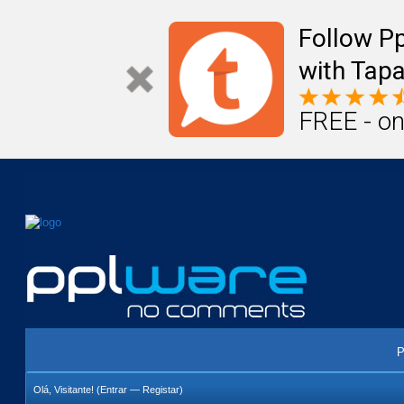
Mail
Úteis
Notícias
Vida
Compr
Follow P
with Tapa
FREE - on
P
Olá, Visitante! (
Entrar
—
Registar
)