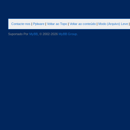
Contacte-nos
|
Pplware
|
Voltar ao Topo
|
Voltar ao conteúdo
|
Modo (Arquivo) Leve
Suportado Por
MyBB
, © 2002-2026
MyBB Group
.