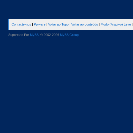
Contacte-nos
|
Pplware
|
Voltar ao Topo
|
Voltar ao conteúdo
|
Modo (Arquivo) Leve
Suportado Por
MyBB
, © 2002-2026
MyBB Group
.