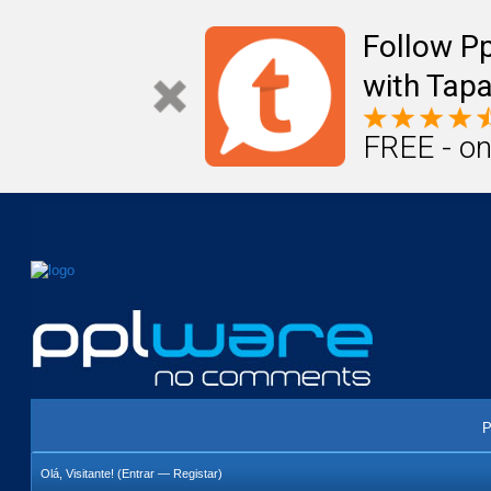
Mail
Úteis
Notícias
Vida
Compr
Follow P
with Tapa
FREE - on
P
Olá, Visitante! (
Entrar
—
Registar
)