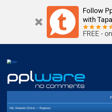
Mail
Úteis
Notícias
Vida
Compr
Follow P
with Tapa
FREE - on
P
Olá, Visitante! (
Entrar
—
Registar
)