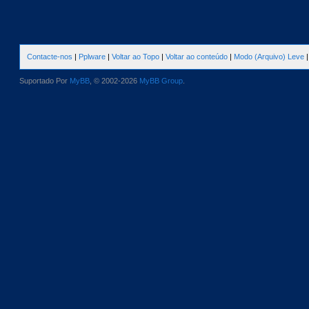
Contacte-nos
|
Pplware
|
Voltar ao Topo
|
Voltar ao conteúdo
|
Modo (Arquivo) Leve
Suportado Por
MyBB
, © 2002-2026
MyBB Group
.