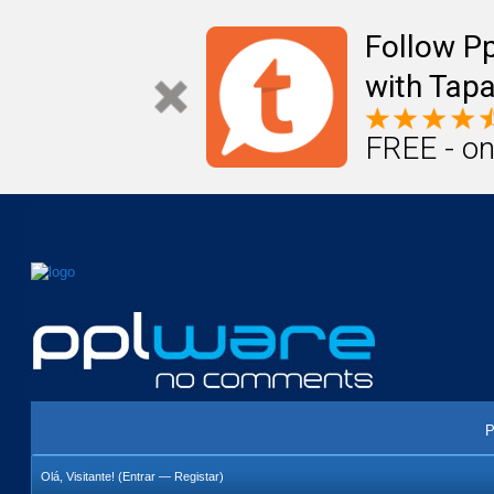
Mail
Úteis
Notícias
Vida
Compr
Follow P
with Tapa
FREE - on
P
Olá, Visitante! (
Entrar
—
Registar
)