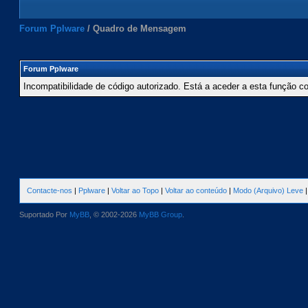
Forum Pplware
/
Quadro de Mensagem
Forum Pplware
Incompatibilidade de código autorizado. Está a aceder a esta função c
Contacte-nos
|
Pplware
|
Voltar ao Topo
|
Voltar ao conteúdo
|
Modo (Arquivo) Leve
Suportado Por
MyBB
, © 2002-2026
MyBB Group
.