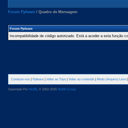
Forum Pplware
/
Quadro de Mensagem
Forum Pplware
Incompatibilidade de código autorizado. Está a aceder a esta função c
Contacte-nos
|
Pplware
|
Voltar ao Topo
|
Voltar ao conteúdo
|
Modo (Arquivo) Leve
Suportado Por
MyBB
, © 2002-2026
MyBB Group
.