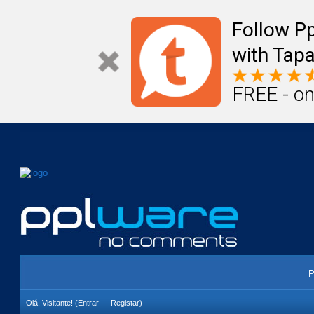
Mail
Úteis
Notícias
Vida
Compr
Follow P
with Tapa
FREE - on
P
Olá, Visitante! (
Entrar
—
Registar
)