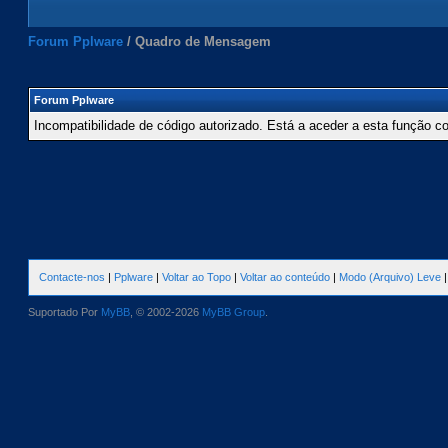
Forum Pplware
/
Quadro de Mensagem
Forum Pplware
Incompatibilidade de código autorizado. Está a aceder a esta função c
Contacte-nos
|
Pplware
|
Voltar ao Topo
|
Voltar ao conteúdo
|
Modo (Arquivo) Leve
Suportado Por
MyBB
, © 2002-2026
MyBB Group
.