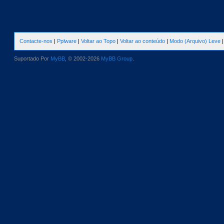
Contacte-nos
|
Pplware
|
Voltar ao Topo
|
Voltar ao conteúdo
|
Modo (Arquivo) Leve
Suportado Por
MyBB
, © 2002-2026
MyBB Group
.