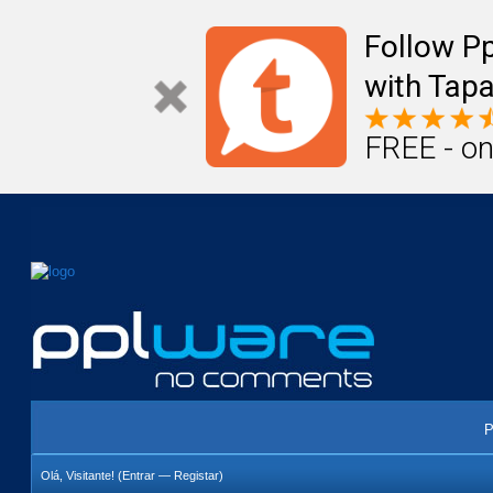
Mail
Úteis
Notícias
Vida
Compr
Follow P
with Tapa
FREE - on
P
Olá, Visitante! (
Entrar
—
Registar
)