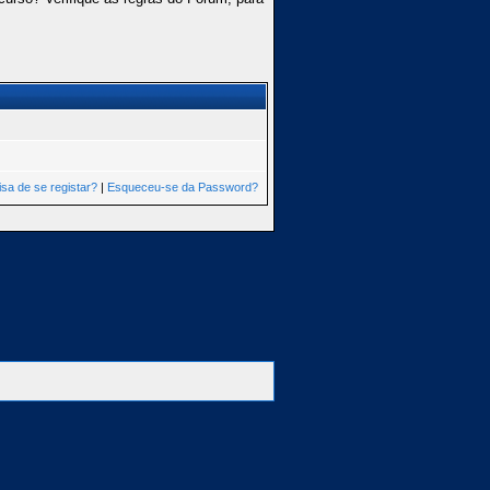
isa de se registar?
|
Esqueceu-se da Password?