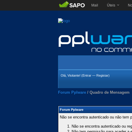
Mail
Úteis
No
Olá, Visitante! (
Entrar
—
Registar
)
Forum Pplware
/
Quadro de Mensagem
Forum Pplware
Não se encontra autenticado ou não tem p
Não se encontra autenticado ou regi
Não tem permissão para aceder a es