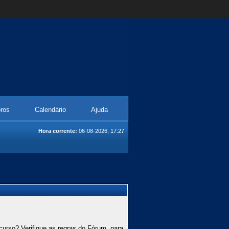
ros
Calendário
Ajuda
Hora corrente:
06-08-2026, 17:27
curso? Verifique as regras do Fórum, para