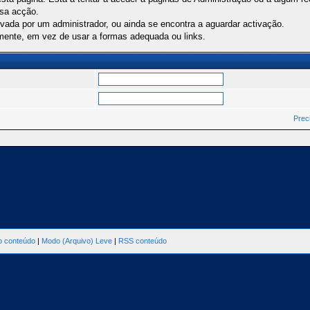
ssa acção.
ivada por um administrador, ou ainda se encontra a aguardar activação.
mente, em vez de usar a formas adequada ou links.
Prec
ao conteúdo
|
Modo (Arquivo) Leve
|
RSS conteúdo