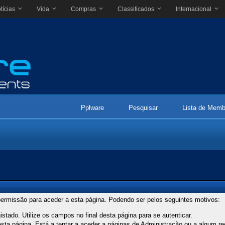
tícias
Vida
Compras
Classificados
Internacional
Pplware
Pesquisar
Lista de Memb
ermissão para aceder a esta página. Podendo ser pelos seguintes motivos:
stado. Utilize os campos no final desta página para se autenticar.
ta página. Está a tentar a aceder a páginas de Administração ou a algum re