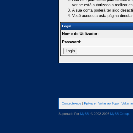
ver se está autorizado a realizar e
A sua conta poderá ter sido desact
Você acedeu a esta página directa
Login
Nome de Utilizador:
Password:
Contacte-nos
|
Pplware
|
Voltar ao Topo
|
Voltar 
Suportado Por
MyBB
, © 2002-2026
MyBB Group
.