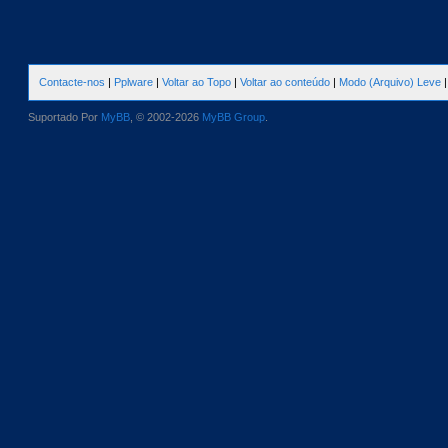
Contacte-nos
|
Pplware
|
Voltar ao Topo
|
Voltar ao conteúdo
|
Modo (Arquivo) Leve
Suportado Por
MyBB
, © 2002-2026
MyBB Group
.