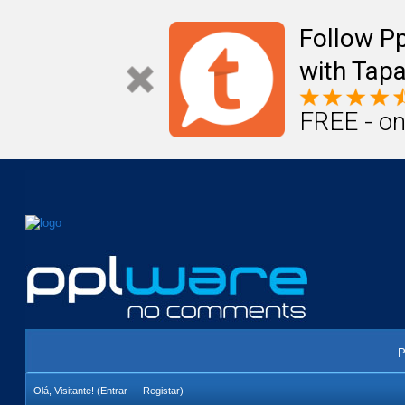
Mail
Úteis
Notícias
Vida
Compr
Follow P
with Tapa
FREE - on
P
Olá, Visitante! (
Entrar
—
Registar
)