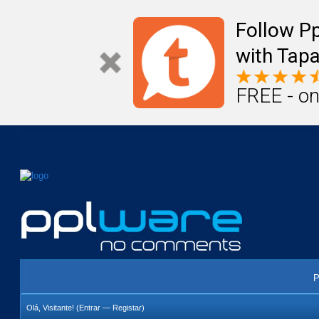
Mail
Úteis
Notícias
Vida
Compr
Follow P
with Tapa
FREE - on
P
Olá, Visitante! (
Entrar
—
Registar
)