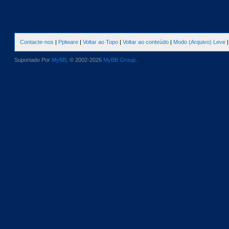
Contacte-nos
|
Pplware
|
Voltar ao Topo
|
Voltar ao conteúdo
|
Modo (Arquivo) Leve
Suportado Por
MyBB
, © 2002-2026
MyBB Group
.