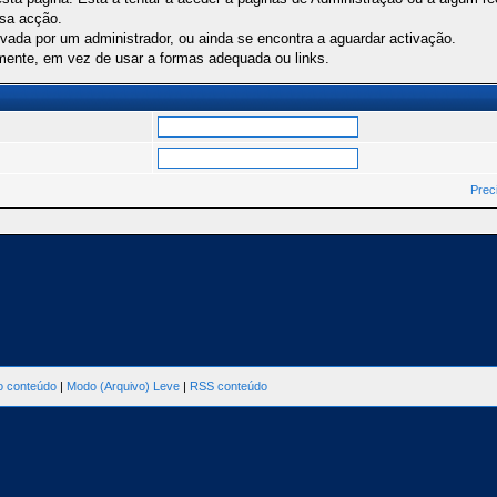
ssa acção.
ivada por um administrador, ou ainda se encontra a aguardar activação.
mente, em vez de usar a formas adequada ou links.
Prec
ao conteúdo
|
Modo (Arquivo) Leve
|
RSS conteúdo