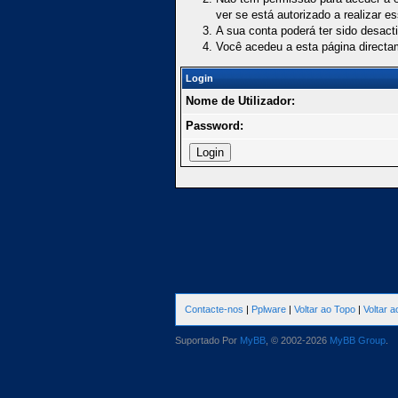
ver se está autorizado a realizar e
A sua conta poderá ter sido desact
Você acedeu a esta página directa
Login
Nome de Utilizador:
Password:
Contacte-nos
|
Pplware
|
Voltar ao Topo
|
Voltar 
Suportado Por
MyBB
, © 2002-2026
MyBB Group
.