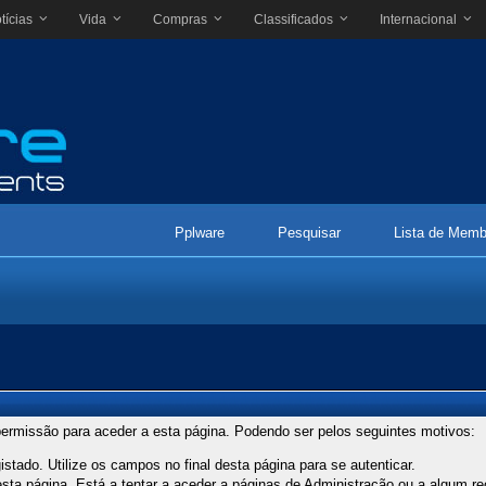
tícias
Vida
Compras
Classificados
Internacional
Pplware
Pesquisar
Lista de Memb
ermissão para aceder a esta página. Podendo ser pelos seguintes motivos:
stado. Utilize os campos no final desta página para se autenticar.
ta página. Está a tentar a aceder a páginas de Administração ou a algum re