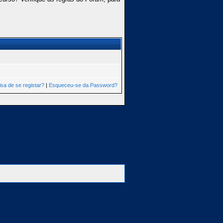
isa de se registar?
|
Esqueceu-se da Password?