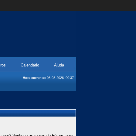
ros
Calendário
Ajuda
Hora corrente:
08-08-2026, 00:37
curso? Verifique as regras do Fórum, para