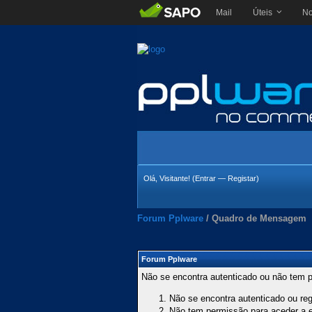
Mail
Úteis
No
Olá, Visitante! (
Entrar
—
Registar
)
Forum Pplware
/
Quadro de Mensagem
Forum Pplware
Não se encontra autenticado ou não tem p
Não se encontra autenticado ou regi
Não tem permissão para aceder a es