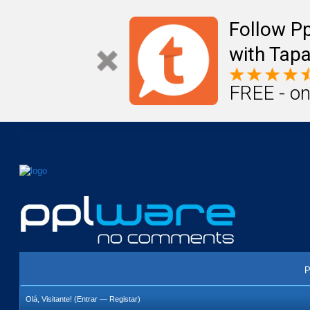
Mail
Úteis
Notícias
Vida
Compr
Follow P
with Tapa
FREE - on
P
Olá, Visitante! (
Entrar
—
Registar
)