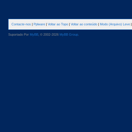
Contacte-nos
|
Pplware
|
Voltar ao Topo
|
Voltar ao conteúdo
|
Modo (Arquivo) Leve
Suportado Por
MyBB
, © 2002-2026
MyBB Group
.