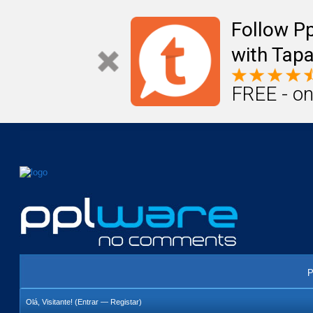
Mail
Úteis
Notícias
Vida
Compr
Follow P
with Tapa
FREE - on
P
Olá, Visitante! (
Entrar
—
Registar
)