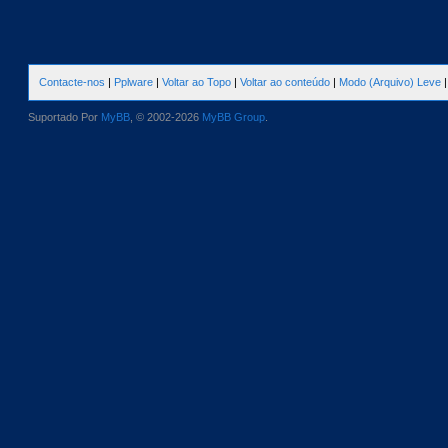
Contacte-nos
|
Pplware
|
Voltar ao Topo
|
Voltar ao conteúdo
|
Modo (Arquivo) Leve
Suportado Por
MyBB
, © 2002-2026
MyBB Group
.