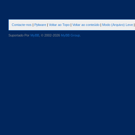
Contacte-nos
|
Pplware
|
Voltar ao Topo
|
Voltar ao conteúdo
|
Modo (Arquivo) Leve
Suportado Por
MyBB
, © 2002-2026
MyBB Group
.