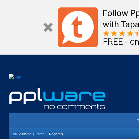
Mail
Úteis
Notícias
Vida
Compr
Follow P
with Tapa
FREE - on
P
Olá, Visitante! (
Entrar
—
Registar
)