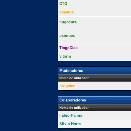
CTO
dsantos
hugocura
psimoes
TiagoDias
vitorm
Moderadores
Nome de utilizador
progster
Colaboradores
Nome de utilizador
Fábio Palma
Sílvio Horta