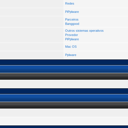
Redes
PiPplware
Parceiros
Banggood
Outros sistemas operativos
Provedor
PiPplware
Mac OS
Pplware