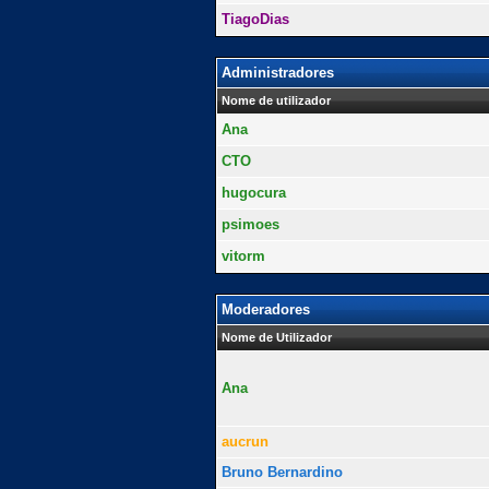
TiagoDias
Administradores
Nome de utilizador
Ana
CTO
hugocura
psimoes
vitorm
Moderadores
Nome de Utilizador
Ana
aucrun
Bruno Bernardino