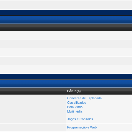
Fórun(s)
Conversa de Esplanada
Classificados
Bem-vindo
Multimédia
Jogos e Consolas
Programação e Web