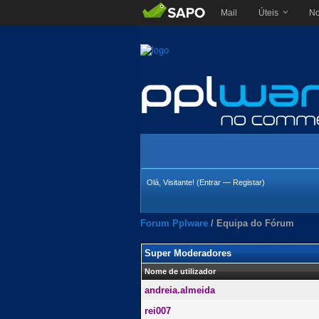
Mail
Úteis
No
Olá, Visitante! (
Entrar
—
Registar
)
Forum Pplware
/
Equipa do Fórum
Super Moderadores
Nome de utilizador
andreia.almeida
rei007