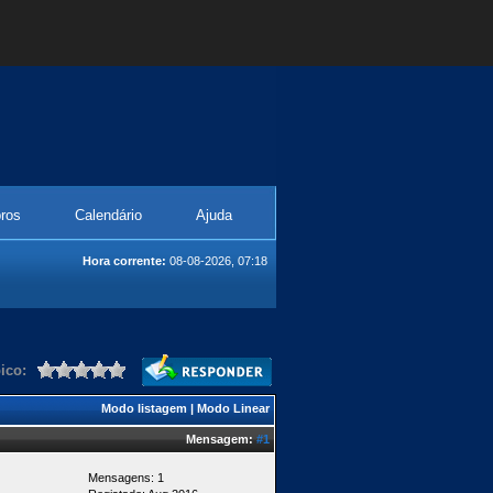
ros
Calendário
Ajuda
Hora corrente:
08-08-2026, 07:18
ico:
Modo listagem
|
Modo Linear
Mensagem:
#1
Mensagens: 1