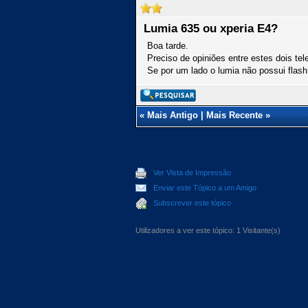
Lumia 635 ou xperia E4?
Boa tarde.
Preciso de opiniões entre estes dois te
Se por um lado o lumia não possui flas
«
Mais Antigo
|
Mais Recente
»
Ver Vista de Impressão
Enviar este Tópico a um Amigo
Subscrever este tópico
Utilizadores a ver este tópico: 1 Visitante(s)