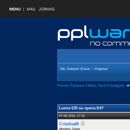
MENU
MAIL
JORNAIS
Olá, Visitante! (
Entrar
—
Registar
)
Forum Pplware
/
Mais Tech
/
Gadgets
 Média
Lumia 635 ou xperia E4?
07-08-2016, 17:22
CristinaM
Membro Júnior