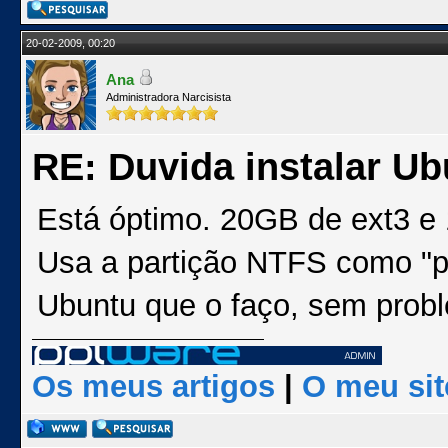
20-02-2009, 00:20
Ana
Administradora Narcisista
RE: Duvida instalar Ub
Está óptimo. 20GB de ext3 e 
Usa a partição NTFS como "po
Ubuntu que o faço, sem prob
Os meus artigos
|
O meu sit