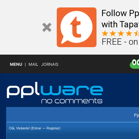
Follow P
with Tapa
FREE - on
MENU
MAIL
JORNAIS
Pp
Olá, Visitante! (
Entrar
—
Registar
)