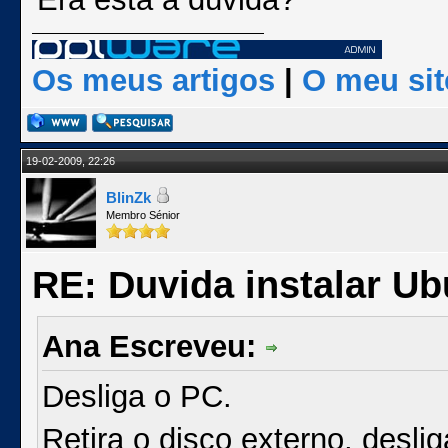
Os meus artigos
|
O meu sit
19-02-2009, 22:26
BlinZk
Membro Sénior
RE: Duvida instalar Ub
Ana Escreveu:
Desliga o PC.
Retira o disco externo, desli