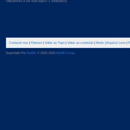
Utilizadores a ver este tópico: 1 Visitante(s)
Contacte-nos
|
Pplware
|
Voltar ao Topo
|
Voltar ao conteúdo
|
Modo (Arquivo) Leve
|
R
Suportado Por
MyBB
, © 2002-2026
MyBB Group
.