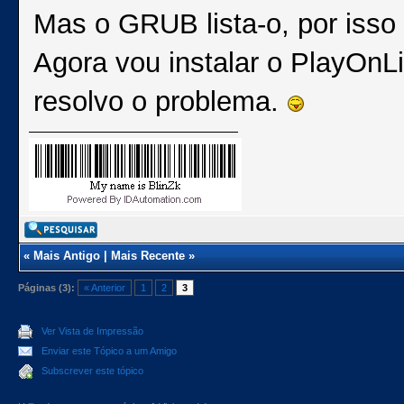
Mas o GRUB lista-o, por isso
Agora vou instalar o PlayOnL
resolvo o problema.
«
Mais Antigo
|
Mais Recente
»
Páginas (3):
« Anterior
1
2
3
Ver Vista de Impressão
Enviar este Tópico a um Amigo
Subscrever este tópico