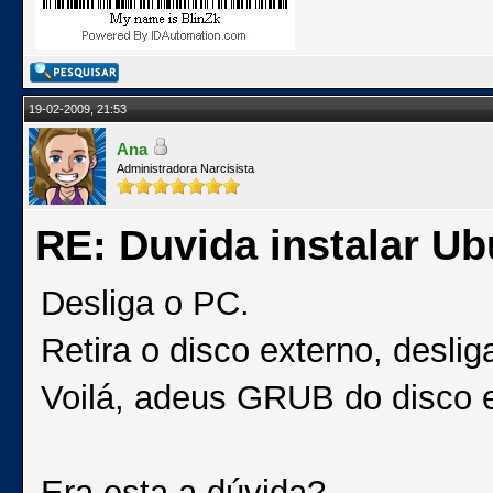
19-02-2009, 21:53
Ana
Administradora Narcisista
RE: Duvida instalar Ub
Desliga o PC.
Retira o disco externo, deslig
Voilá, adeus GRUB do disco e
Era esta a dúvida?