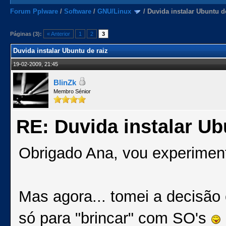
Forum Pplware
/
Software
/
GNU/Linux
/
Duvida instalar Ubuntu d
Páginas (3):
« Anterior
1
2
3
Duvida instalar Ubuntu de raiz
19-02-2009, 21:45
BlinZk
Membro Sénior
RE: Duvida instalar Ub
Obrigado Ana, vou experiment
Mas agora... tomei a decisão
só para "brincar" com SO's