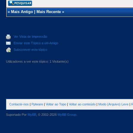
«
Mais Antigo
|
Mais Recente
»
Ver Vista de Impressão
Enviar este Tópico a um Amigo
Subscrever este tópico
Utilizadores a ver este tópico: 1 Visitante(s)
Contacte-nos
|
Pplware
|
Voltar ao Topo
|
Voltar ao conteúdo
|
Modo (Arquivo) Leve
|
R
Suportado Por
MyBB
, © 2002-2026
MyBB Group
.