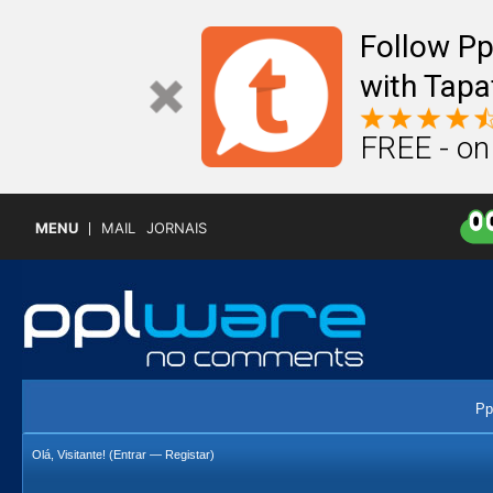
Follow P
with Tapa
FREE - on
MENU
MAIL
JORNAIS
Pp
Olá, Visitante! (
Entrar
—
Registar
)