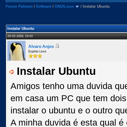
Forum Pplware
/
Software
/
GNU/Linux
/
Instalar Ubuntu
Instalar Ubuntu
28-03-2009, 19:43
Alvaro Anjos
Espirito Livre
Instalar Ubuntu
Amigos tenho uma duvida que
em casa um PC que tem dois 
instalar o ubuntu e o outro q
A minha duvida é esta qual é 