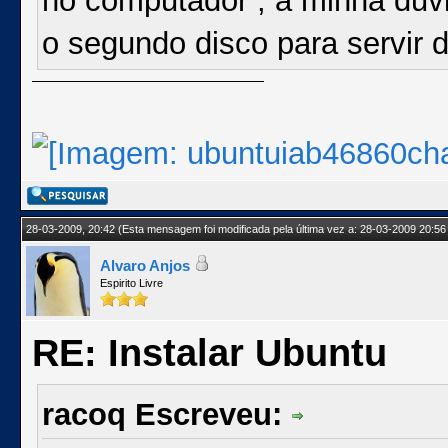
no computador , a minha duv
o segundo disco para servir 
28-03-2009, 20:42
(Esta mensagem foi modificada pela última vez a: 28-03-2009 20:56
Alvaro Anjos
Espirito Livre
RE: Instalar Ubuntu
racoq Escreveu: