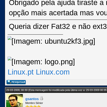
Obrigado pela ajuda tiraste a
opção mais acertada mas vou
Queria dizer Fat32 e não ext
Linux.pt
Linux.com
29-03-2009, 00:30
(Esta mensagem foi modificada pela última vez a: 29-03-2009 00:35
gsantos
Membro Sénior