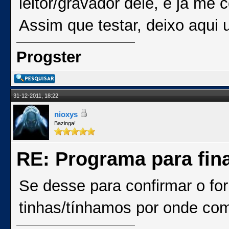
leitor/gravador dele, e já me
Assim que testar, deixo aqui
Progster
31-12-2011, 18:22
nioxys
Bazinga!
RE: Programa para fina
Se desse para confirmar o fo
tinhas/tínhamos por onde com