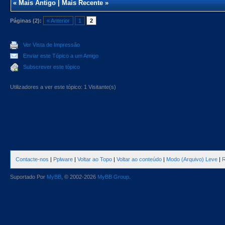
«
Mais Antigo
|
Mais Recente
»
Páginas (2):
« Anterior
1
2
Ver Vista de Impressão
Enviar este Tópico a um Amigo
Subscrever este tópico
Utilizadores a ver este tópico: 1 Visitante(s)
Contacte-nos
|
Pplware
|
Voltar ao Topo
|
Voltar ao conteúdo
|
Modo (Arquivo) Leve
|
R
Suportado Por
MyBB
, © 2002-2026
MyBB Group
.