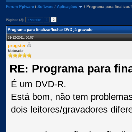
Forum Pplware
/
Software
/
Aplicações
/
Programa para finalizar/
Páginas (2):
« Anterior
1
2
Programa para finalizar/fechar DVD já gravado
31-12-2011, 00:07
progster
Moderador
RE: Programa para fina
É um DVD-R.
Está bom, não tem problemas,
dois leitores/gravadores difer