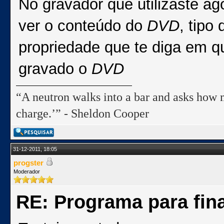
No gravador que utilizaste ago
ver o conteúdo do
DVD
, tipo
propriedade que te diga em qu
gravado o
DVD
“A neutron walks into a bar and asks how m
charge.’” - Sheldon Cooper
31-12-2011, 18:05
progster
Moderador
RE: Programa para fina