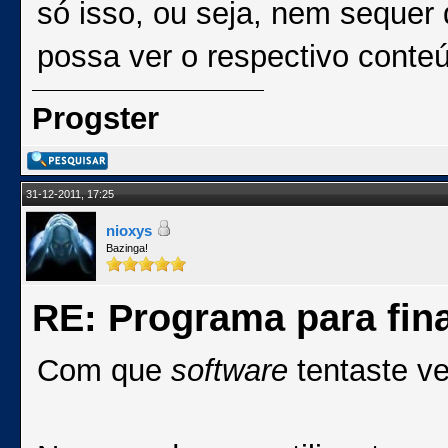
só isso, ou seja, nem sequer
possa ver o respectivo conte
Progster
31-12-2011, 17:25
nioxys
Bazinga!
RE: Programa para fina
Com que
software
tentaste v