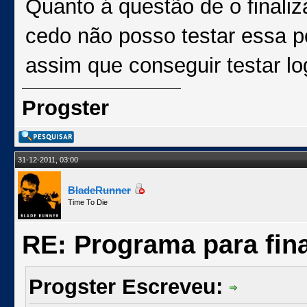
Quanto á questão de o finaliza
cedo não posso testar essa p
assim que conseguir testar l
Progster
31-12-2011, 03:00
BladeRunner
Time To Die
RE: Programa para fina
Progster Escreveu: