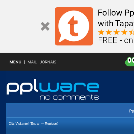
Follow P
with Tapa
FREE - on
MENU
MAIL
JORNAIS
Pp
Olá, Visitante! (
Entrar
—
Registar
)