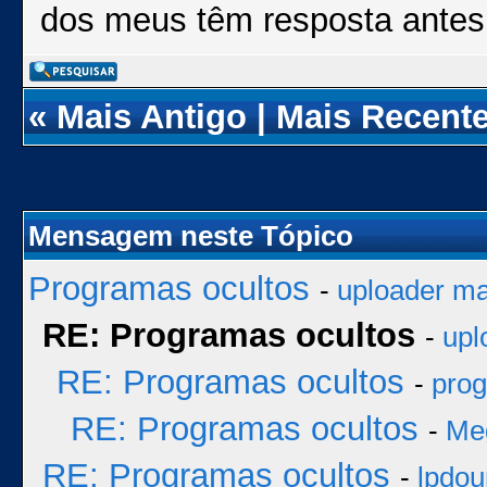
dos meus têm resposta antes
«
Mais Antigo
|
Mais Recent
Mensagem neste Tópico
Programas ocultos
-
uploader ma
RE: Programas ocultos
-
upl
RE: Programas ocultos
-
prog
RE: Programas ocultos
-
Me
RE: Programas ocultos
-
lpdou