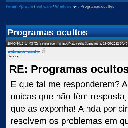
Forum Pplware
/
Software
/
Windows
/
Programas ocultos
Programas ocultos
19-06-2012, 14:43
(Esta mensagem foi modificada pela última vez a: 19-06-2012 14:43
uploader master
Banidos
RE: Programas oculto
E que tal me responderem? A
únicas que não têm resposta
que as exponha! Ainda por c
resolvem os problemas em que