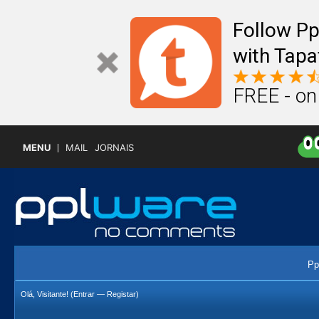
Follow P
with Tapa
FREE - on
MENU
MAIL
JORNAIS
Pp
Olá, Visitante! (
Entrar
—
Registar
)