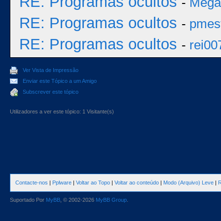
RE: Programas ocultos
-
Mega
RE: Programas ocultos
-
pmes
RE: Programas ocultos
-
rei00
Ver Vista de Impressão
Enviar este Tópico a um Amigo
Subscrever este tópico
Utilizadores a ver este tópico: 1 Visitante(s)
Contacte-nos
|
Pplware
|
Voltar ao Topo
|
Voltar ao conteúdo
|
Modo (Arquivo) Leve
|
R
Suportado Por
MyBB
, © 2002-2026
MyBB Group
.