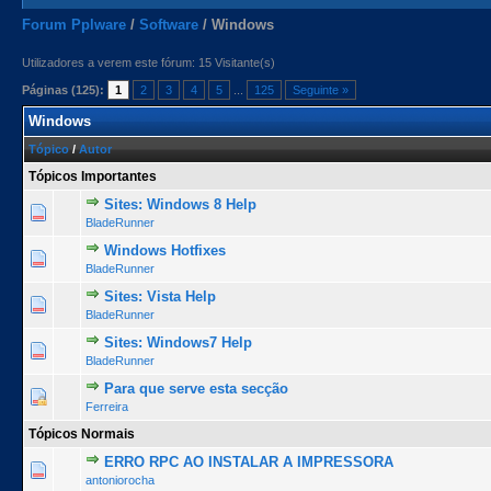
Forum Pplware
/
Software
/
Windows
Utilizadores a verem este fórum: 15 Visitante(s)
Páginas (125):
1
2
3
4
5
...
125
Seguinte »
Windows
Tópico
/
Autor
Tópicos Importantes
Sites: Windows 8 Help
3 Voto(s) - 4.33 de 5 na totalidade
1
2
3
4
5
BladeRunner
Windows Hotfixes
13 Voto(s) - 3.77 de 5 na totalidade
1
2
3
4
5
BladeRunner
Sites: Vista Help
11 Voto(s) - 4.27 de 5 na totalidade
1
2
3
4
5
BladeRunner
Sites: Windows7 Help
7 Voto(s) - 4.71 de 5 na totalidade
1
2
3
4
5
BladeRunner
Para que serve esta secção
3 Voto(s) - 3.67 de 5 na totalidade
1
2
3
4
5
Ferreira
Tópicos Normais
ERRO RPC AO INSTALAR A IMPRESSORA
0 Voto(s) - 0 de 5 na totalidade
1
2
3
4
5
antoniorocha