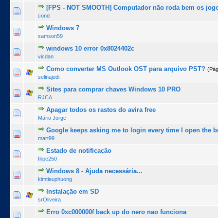
[FPS - NOT SMOOTH] Computador não roda bem os jog
0 Voto(s) - 0 de 5 na totalidade
1
2
3
4
5
cond
Windows 7
0 Voto(s) - 0 de 5 na totalidade
1
2
3
4
5
samson59
windows 10 error 0x8024402c
0 Voto(s) - 0 de 5 na totalidade
1
2
3
4
5
vicdan
Como converter MS Outlook OST para arquivo PST?
(Pág
1 Voto(s) - 5 de 5 na totalidade
1
2
3
4
5
selinajodi
Sites para comprar chaves Windows 10 PRO
0 Voto(s) - 0 de 5 na totalidade
1
2
3
4
5
RJCA
Apagar todos os rastos do avira free
0 Voto(s) - 0 de 5 na totalidade
1
2
3
4
5
Mário Jorge
Google keeps asking me to login every time I open the 
0 Voto(s) - 0 de 5 na totalidade
1
2
3
4
5
mart99
Estado de notificação
0 Voto(s) - 0 de 5 na totalidade
1
2
3
4
5
filipe250
Windows 8 - Ajuda necessária...
0 Voto(s) - 0 de 5 na totalidade
1
2
3
4
5
kimtieuphuong
Instalação em SD
0 Voto(s) - 0 de 5 na totalidade
1
2
3
4
5
srOliveira
Erro 0xc000000f back up do nero nao funciona
0 Voto(s) - 0 de 5 na totalidade
1
2
3
4
5