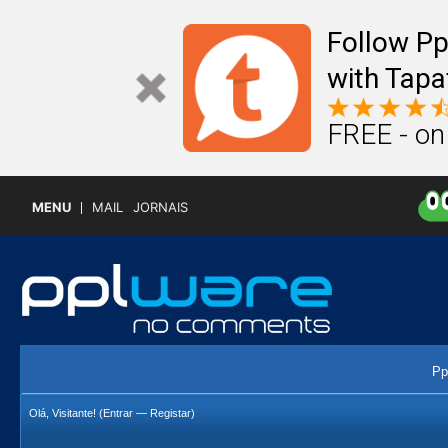
Follow P
with Tapa
FREE - on
MENU
MAIL
JORNAIS
Pp
Olá, Visitante! (
Entrar
—
Registar
)