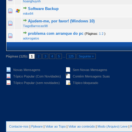
hoanghuynh
Software Backup
0 Voto(s) - 0 de 5 na totalidade
1
2
3
4
5
mike84
Ajudem-me, por favor! (Windows 10)
0 Voto(s) - 0 de 5 na totalidade
1
2
3
4
5
TiagoBarrocas98
problema com arranque do pc
(Páginas:
1
2
)
0 Voto(s) - 0 de 5 na totalidade
1
2
3
4
5
adorogatos
Páginas (125):
1
2
3
4
5
...
125
Seguinte »
Novas Mensagens
Sem Novas Mensagens
Tópico Popular (Com Novidades)
Contém Mensagens Suas
Tópico Popular (sem novidades)
Tópico bloqueado
Contacte-nos
|
Pplware
|
Voltar ao Topo
|
Voltar ao conteúdo
|
Modo (Arquivo) Leve
|
R